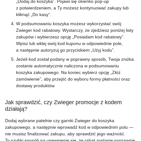
„Dodaj do koszyka”. Pojawi się okienko pop-up
z potwierdzeniem, a Ty możesz kontynuować zakupy lub
kliknąć „Do kasy”.
W podsumowaniu koszyka możesz wykorzystać swój
Zwieger kod rabatowy. Wystarczy, że zjedziesz poniżej listy
zakupów i wybierzesz opcję „Posiadam kod rabatowy”.
Wpisz lub wklej swój kod kuponu w odpowiednie pole,
a następnie autoryzuj go przyciskiem „Użyj kodu”.
Jeżeli kod został podany w poprawny sposób, Twoja zniżka
zostanie automatycznie naliczona w podsumowaniu
koszyka zakupowego. Na koniec wybierz opcję „Złóż
zamówienie”, aby przejść do wyboru formy płatności oraz
dostawy produktów.
Jak sprawdzić, czy Zwieger promocje z kodem
działają?
Dodaj wybrane patelnie czy garnki Zwieger do koszyka
zakupowego, a następnie wprowadź kod w odpowiednim polu —
nie musisz finalizować zakupu, aby sprawdzić jego ważność.
To szybki sposób na upewnienie się, że rabat zostanie poprawnie