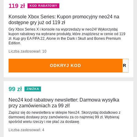
119 zł
KOD RABATOWY
Konsole Xbox Series: Kupon promocyjny neo24 na
dostępne gry już od 119 zł
Gry Xbox Series X i konsole na wyprzedaży w neo24! Wykorzystaj
kupon rabatowy na wybrane produkty, które znajdziesz w cenie od 119
zł. Kup gry EA FIFA 22, Alone in the Dark i Skull and Bones Premium
Edition.
Liczba zastosowań: 10
ODKRYJ KOD
99 zł
ZNIŻKA
Neo24 kod rabatowy newsletter: Darmowa wysylka
przy zamówieniach za 99 zł!
Zapisz się do newslettera w sklepie Neo24. Skorzystaj dodatkowo z
darmowej dostawy przy zamówieniu za co najmniej 99 zł. Wybieraj
spośród wielu rzeczy i nie płać za dostawę.
Liczba zastosowań: 4