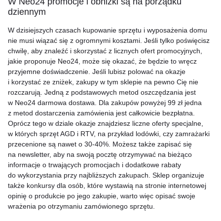
W Neo24 promocje i obniżki są na porządku
dziennym
W dzisiejszych czasach kupowanie sprzętu i wyposażenia domu
nie musi wiązać się z ogromnymi kosztami. Jeśli tylko poświęcisz
chwilę, aby znaleźć i skorzystać z licznych ofert promocyjnych,
jakie proponuje Neo24, może się okazać, że będzie to wręcz
przyjemne doświadczenie. Jeśli lubisz polować na okazje
i korzystać ze zniżek, zakupy w tym sklepie na pewno Cię nie
rozczarują. Jedną z podstawowych metod oszczędzania jest
w Neo24 darmowa dostawa. Dla zakupów powyżej 99 zł jedna
z metod dostarczenia zamówienia jest całkowicie bezpłatna.
Oprócz tego w dziale okazje znajdziesz liczne oferty specjalne,
w których sprzęt AGD i RTV, na przykład lodówki, czy zamrażarki
przecenione są nawet o
30-40%.
Możesz także zapisać się
na newsletter, aby na swoją pocztę otrzymywać na bieżąco
informacje o trwających promocjach i dodatkowe rabaty
do wykorzystania przy najbliższych zakupach. Sklep organizuje
także konkursy dla osób, które wystawią na stronie internetowej
opinię o produkcie po jego zakupie, warto więc opisać swoje
wrażenia po otrzymaniu zamówionego sprzętu.