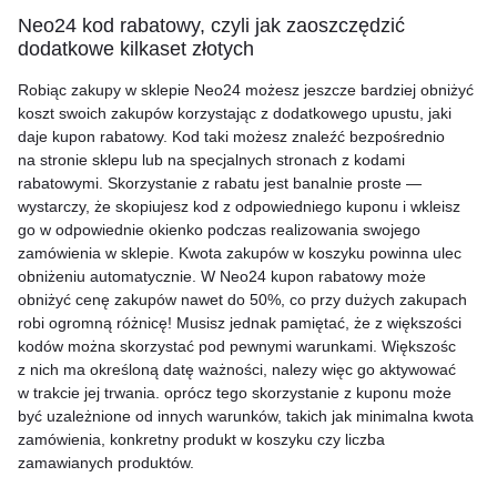
Neo24 kod rabatowy, czyli jak zaoszczędzić
dodatkowe kilkaset złotych
Robiąc zakupy w sklepie Neo24 możesz jeszcze bardziej obniżyć
koszt swoich zakupów korzystając z dodatkowego upustu, jaki
daje kupon rabatowy. Kod taki możesz znaleźć bezpośrednio
na stronie sklepu lub na specjalnych stronach z kodami
rabatowymi. Skorzystanie z rabatu jest banalnie proste —
wystarczy, że skopiujesz kod z odpowiedniego kuponu i wkleisz
go w odpowiednie okienko podczas realizowania swojego
zamówienia w sklepie. Kwota zakupów w koszyku powinna ulec
obniżeniu automatycznie. W Neo24 kupon rabatowy może
obniżyć cenę zakupów nawet do 50%, co przy dużych zakupach
robi ogromną różnicę! Musisz jednak pamiętać, że z większości
kodów można skorzystać pod pewnymi warunkami. Większośc
z nich ma określoną datę ważności, nalezy więc go aktywować
w trakcie jej trwania. oprócz tego skorzystanie z kuponu może
być uzależnione od innych warunków, takich jak minimalna kwota
zamówienia, konkretny produkt w koszyku czy liczba
zamawianych produktów.