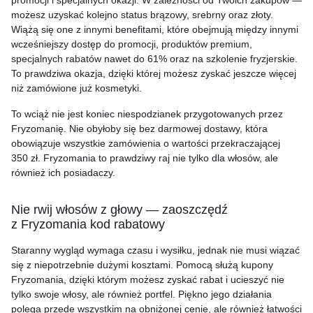
promocji i specjalnych okazji. W zależności od Twoich zakupów —
możesz uzyskać kolejno status brązowy, srebrny oraz złoty.
Wiążą się one z innymi benefitami, które obejmują między innymi
wcześniejszy dostęp do promocji, produktów premium,
specjalnych rabatów nawet do 61% oraz na szkolenie fryzjerskie.
To prawdziwa okazja, dzięki której możesz zyskać jeszcze więcej
niż zamówione już kosmetyki.
To wciąż nie jest koniec niespodzianek przygotowanych przez
Fryzomanię. Nie obyłoby się bez darmowej dostawy, która
obowiązuje wszystkie zamówienia o wartości przekraczającej
350 zł. Fryzomania to prawdziwy raj nie tylko dla włosów, ale
również ich posiadaczy.
Nie rwij włosów z głowy — zaoszczędź
z Fryzomania kod rabatowy
Staranny wygląd wymaga czasu i wysiłku, jednak nie musi wiązać
się z niepotrzebnie dużymi kosztami. Pomocą służą kupony
Fryzomania, dzięki którym możesz zyskać rabat i ucieszyć nie
tylko swoje włosy, ale również portfel. Piękno jego działania
polega przede wszystkim na obniżonej cenie, ale również łatwości