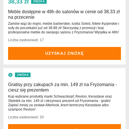
38,33 zł
ZNIŻKA
Meble dostępne w 48h do salonów w cenie od 38.33 zł
na przecenie
Zamów wąż do myjni, meble barberskie, lustra Soled, fotele fryzjerskie i
sofy do poczekalni już od 38.88 zł! Skorzystaj z promocji i kup
profesjonalne meble do swojego salonu z Fryzomania! Wysyłka w 48h!
Liczba zastosowań: 17
UZYSKAJ ZNIŻKĘ
ZNIŻKA
Gratisy przy zakupach za min. 149 zł na Fryzomania -
ciesz się prezentem
Kup wybrane produkty marki Schwarzkopf, Revlon, Kerastase oraz
Styletek za min. 149 zł i otrzymasz prezent od Fryzomania - gratis!
Zapłać mniej za zestaw Alterlook, krem termiczny Kerastase albo
szampon Revlon!
Liczba zastosowań: 20