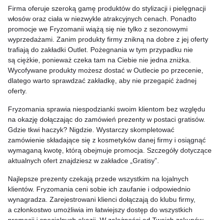
Firma oferuje szeroką gamę produktów do stylizacji i pielęgnacji
włosów oraz ciała w niezwykle atrakcyjnych cenach. Ponadto
promocje we Fryzomanii wiążą się nie tylko z sezonowymi
wyprzedażami. Zanim produkty firmy znikną na dobre z jej oferty
trafiają do zakładki Outlet. Pożegnania w tym przypadku nie
są ciężkie, ponieważ czeka tam na Ciebie nie jedna zniżka.
Wycofywane produkty możesz dostać w Outlecie po przecenie,
dlatego warto sprawdzać zakładkę, aby nie przegapić żadnej
oferty.
Fryzomania sprawia niespodzianki swoim klientom bez względu
na okazję dołączając do zamówień prezenty w postaci gratisów.
Gdzie tkwi haczyk? Nigdzie. Wystarczy skompletować
zamówienie składające się z kosmetyków danej firmy i osiągnąć
wymaganą kwotę, którą obejmuje promocja. Szczegóły dotyczące
aktualnych ofert znajdziesz w zakładce „Gratisy”.
Najlepsze prezenty czekają przede wszystkim na lojalnych
klientów. Fryzomania ceni sobie ich zaufanie i odpowiednio
wynagradza. Zarejestrowani klienci dołączają do klubu firmy,
a członkostwo umożliwia im łatwiejszy dostęp do wszystkich