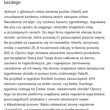
każdego
Jednym z głównych celów istnienia portalu VidaXL jest
umożliwienie każdemu robienia tanich zakupów online.
Niezależnie od tego, czy szukasz basenu ogrodowego, legowiska
dla psa czy spodni do joggingu, wszystko znajdziesz tutaj,
w przystępnych cenach. Do tego firma regularnie oferuje liczne
obniżki i promocje, które pozwolą Ci zaoszczędzić jeszcze więcej.
Na przykład za zapisanie się na newsletter VidaXL otrzymasz
zniżkę o wartości 25 zł na pierwsze zakupy w kwocie powyżej
450 zł. Oprócz tego dostawa absolutnie wszystkich produktów
jest bezpłatna! Dotrą pod Twoje drzwi całkowicie za darmo,
zarówno te najdrobniejsze, jak i największe zamówienia,
niezależnie od ich kwoty. Na stronie znajdziesz także tematyczne
tygodniowe obniżki w postaci kodu zniżkowego VidaXL.
Na przykład w tygodniu Konfetti możesz zaoszczędzić 10%
wartości zamówienia na stoliki nocne, czy łóżka. Każdego
tygodnia czekają na Ciebie nowe, niesamowite obniżki! Oprócz
tego na stronie platformy znajdziesz także regularne wyprzedaże
poszczególnych artykułów z cenami obniżonymi nawet
o kilkadziesiąt procent. Warto odwiedzać stronę regularnie
i sprawdzać, co nowego pojawiło się w strefie promocji.