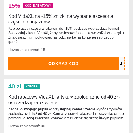
15%
KOD RABATOWY
Kod VidaXL na -15% zniżki na wybrane akcesoria i
części do pojazdów
Kup pojazdy i części z rabatem do -15% podczas wyprzedaży letniej!
Skorzystaj z kodu VidaXl, żeby zastosować dodatkowe zniżki w koszyku.
Znajdziesz m.in. pokrowiec na łódź, siatkę na kontener i sprzęt do
garażu.
Liczba zastosowań: 15
ODKRYJ KOD
40 zł
ZNIŻKA
Kod rabatowy VidaXL: artykuły zoologiczne od 40 zł -
oszczędzaj teraz więcej
Zadbaj o swojego pupila w przystępnej cenie! Szeroki wybór artykułów
zoologicznych już od 40 zł. Karma, zabawki, akcesoria i wszystko czego
potrzebuje Twój zwierzak. Zamów teraz i ciesz się szczęśliwym pupilem!
Liczba zastosowań: 30