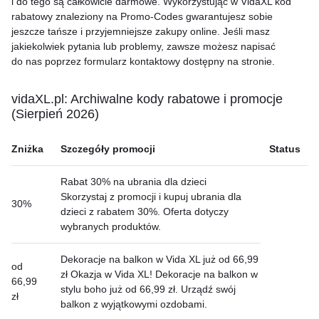
i do tego są całkowicie darmowe. Wykorzystując w VidaXL kod
rabatowy znaleziony na Promo-Codes gwarantujesz sobie
jeszcze tańsze i przyjemniejsze zakupy online. Jeśli masz
jakiekolwiek pytania lub problemy, zawsze możesz napisać
do nas poprzez formularz kontaktowy dostępny na stronie.
vidaXL.pl: Archiwalne kody rabatowe i promocje
(Sierpień 2026)
Zniżka
Szczegóły promocji
Status
Rabat 30% na ubrania dla dzieci
Skorzystaj z promocji i kupuj ubrania dla
30%
dzieci z rabatem 30%. Oferta dotyczy
wybranych produktów.
Dekoracje na balkon w Vida XL już od 66,99
od
zł Okazja w Vida XL! Dekoracje na balkon w
66,99
stylu boho już od 66,99 zł. Urządź swój
zł
balkon z wyjątkowymi ozdobami.