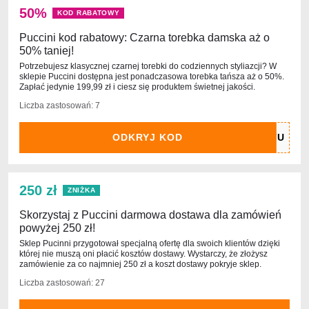
50%
KOD RABATOWY
Puccini kod rabatowy: Czarna torebka damska aż o
50% taniej!
Potrzebujesz klasycznej czarnej torebki do codziennych styliazcji? W
sklepie Puccini dostępna jest ponadczasowa torebka tańsza aż o 50%.
Zapłać jedynie 199,99 zł i ciesz się produktem świetnej jakości.
Liczba zastosowań: 7
ODKRYJ KOD
250 zł
ZNIŻKA
Skorzystaj z Puccini darmowa dostawa dla zamówień
powyżej 250 zł!
Sklep Pucinni przygotował specjalną ofertę dla swoich klientów dzięki
której nie muszą oni płacić kosztów dostawy. Wystarczy, że złożysz
zamówienie za co najmniej 250 zł a koszt dostawy pokryje sklep.
Liczba zastosowań: 27