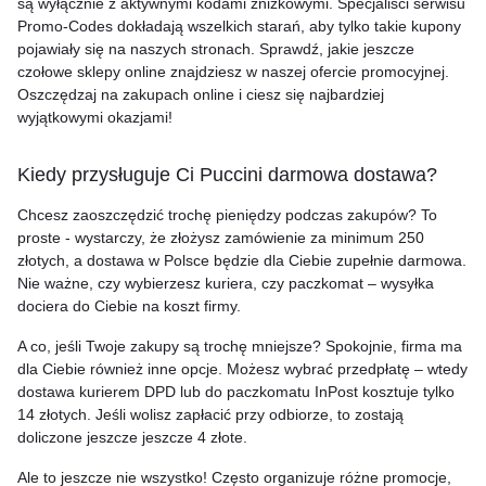
są wyłącznie z aktywnymi kodami zniżkowymi. Specjaliści serwisu
Promo-Codes dokładają wszelkich starań, aby tylko takie kupony
pojawiały się na naszych stronach. Sprawdź, jakie jeszcze
czołowe sklepy online znajdziesz w naszej ofercie promocyjnej.
Oszczędzaj na zakupach online i ciesz się najbardziej
wyjątkowymi okazjami!
Kiedy przysługuje Ci Puccini darmowa dostawa?
Chcesz zaoszczędzić trochę pieniędzy podczas zakupów? To
proste - wystarczy, że złożysz zamówienie za minimum 250
złotych, a dostawa w Polsce będzie dla Ciebie zupełnie darmowa.
Nie ważne, czy wybierzesz kuriera, czy paczkomat – wysyłka
dociera do Ciebie na koszt firmy.
A co, jeśli Twoje zakupy są trochę mniejsze? Spokojnie, firma ma
dla Ciebie również inne opcje. Możesz wybrać przedpłatę – wtedy
dostawa kurierem DPD lub do paczkomatu InPost kosztuje tylko
14 złotych. Jeśli wolisz zapłacić przy odbiorze, to zostają
doliczone jeszcze jeszcze 4 złote.
Ale to jeszcze nie wszystko! Często organizuje różne promocje,