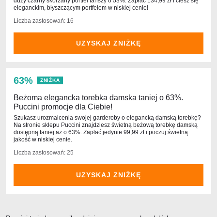
duży czarny skórzany portfel tańszy o 53%. Zapłać 134,99 zł i ciesz się
eleganckim, błyszczącym portfelem w niskiej cenie!
Liczba zastosowań: 16
UZYSKAJ ZNIŻKĘ
63%
ZNIŻKA
Beżoma elegancka torebka damska taniej o 63%.
Puccini promocje dla Ciebie!
Szukasz urozmaicenia swojej garderoby o elegancką damską torebkę?
Na stronie sklepu Puccini znajdziesz świetną beżową torebkę damską
dostępną taniej aż o 63%. Zapłać jedynie 99,99 zł i poczuj świetną
jakość w niskiej cenie.
Liczba zastosowań: 25
UZYSKAJ ZNIŻKĘ