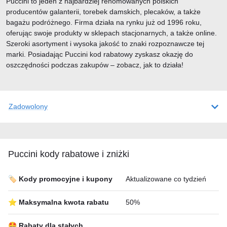
Puccini to jeden z najbardziej renomowanych polskich
producentów galanterii, torebek damskich, plecaków, a także
bagażu podróżnego. Firma działa na rynku już od 1996 roku,
oferując swoje produkty w sklepach stacjonarnych, a także online.
Szeroki asortyment i wysoka jakość to znaki rozpoznawcze tej
marki. Posiadając Puccini kod rabatowy zyskasz okazję do
oszczędności podczas zakupów – zobacz, jak to działa!
Zadowolony
Puccini kody rabatowe i zniżki
🏷️ Kody promocyjne i kupony
Aktualizowane co tydzień
⭐ Maksymalna kwota rabatu
50%
🤩 Rabaty dla stałych