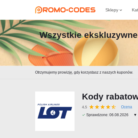
Sklepy
Ka
Wszystkie ekskluzywne 
Otrzymujemy prowizję, gdy korzystasz z naszych kuponów.
Kody rabatow
Ocena
4.5
✓
Sprawdzone:
06.08.2026
▼ 