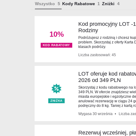
Wszystko
Kody Rabatowe
Zniżki
Kod promocyjny LOT -1
Rodziny
10%
Podróżujesz z rodziną i chcesz ku
problem. Skorzystaj z oferty Karta
KOD RABATOWY
klasach podrózy.
Liczba zastosowań: 45
LOT oferuje kod rabato
2026 od 349 PLN
Skorzystaj z kodu rabatowego na l
349 PLN. W ofercie znajdziesz wie
miasta europejskie i egzotyczne d
ZNIŻKA
anulować rezerwację w ciągu 24 go
podręczny do 8 kg. Taniej z kartą r
Wygasa
30 września
Liczba za
Rezerwuj wcześniej, pł