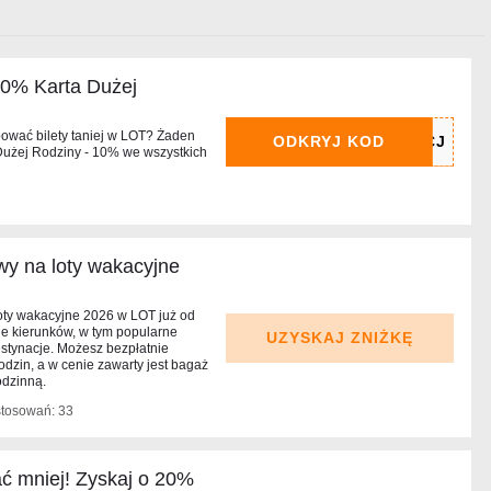
0% Karta Dużej
pować bilety taniej w LOT? Żaden
ODKRYJ KOD
 Dużej Rodziny - 10% we wszystkich
wy na loty wakacyjne
oty wakacyjne 2026 w LOT już od
le kierunków, w tym popularne
UZYSKAJ ZNIŻKĘ
estynacje. Możesz bezpłatnie
dzin, a w cenie zawarty jest bagaż
odzinną.
stosowań: 33
ać mniej! Zyskaj o 20%