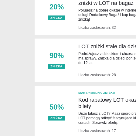
zniżki w LOT na bagaż
20%
Polujesz na dobre okazje w Internec
usługi Dodatkowy Bagaż i kup bag
ZNIŻKA
zniżką!
Liczba zastosowań: 32
LOT zniżki stale dla dz
90%
Podróżujesz z dzieckiem i chcesz 
ma sprawy. Zniżka dla dzieci poniż
do 12 lat.
ZNIŻKA
Liczba zastosowań: 28
MAKSYMALNA ZNIŻKA
Kod rabatowy LOT okaz
50%
bilety
Dużo latasz z LOT? Masz sporo pr
LOT pomogą odkryć fascynujące ki
ZNIŻKA
cenach. Sprawdź ofertę.
Liczba zastosowań: 17