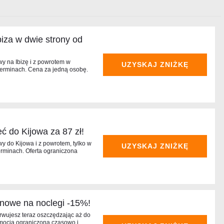
iza w dwie strony od
wy na Ibizę i z powrotem w
UZYSKAJ ZNIŻKĘ
terminach. Cena za jedną osobę.
ć do Kijowa za 87 zł!
y do Kijowa i z powrotem, tylko w
UZYSKAJ ZNIŻKĘ
erminach. Oferta ograniczona
onowe na noclegi -15%!
wujesz teraz oszczędzając aż do
omocja ograniczona czasowo i