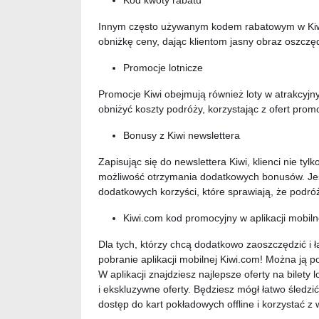
Kod kwoty rabatu
Innym często używanym kodem rabatowym w Kiwi 
obniżkę ceny, dając klientom jasny obraz oszcz
Promocje lotnicze
Promocje Kiwi obejmują również loty w atrakcyjn
obniżyć koszty podróży, korzystając z ofert prom
Bonusy z Kiwi newslettera
Zapisując się do newslettera Kiwi, klienci nie ty
możliwość otrzymania dodatkowych bonusów. Jest
dodatkowych korzyści, które sprawiają, że podróż
Kiwi.com kod promocyjny w aplikacji mobiln
Dla tych, którzy chcą dodatkowo zaoszczędzić i
pobranie aplikacji mobilnej Kiwi.com! Można ją
W aplikacji znajdziesz najlepsze oferty na bilety
i ekskluzywne oferty. Będziesz mógł łatwo śledzi
dostęp do kart pokładowych offline i korzystać 