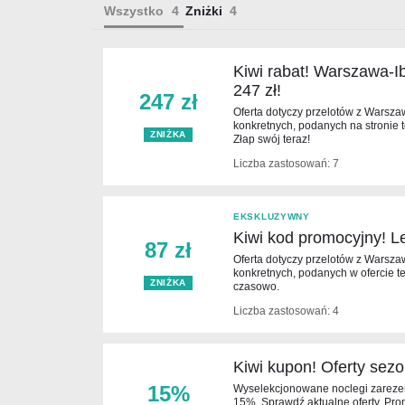
Wszystko
Zniżki
Kiwi rabat! Warszawa-Ib
247 zł!
247 zł
Oferta dotyczy przelotów z Warsza
konkretnych, podanych na stronie 
ZNIŻKA
Złap swój teraz!
Liczba zastosowań: 7
EKSKLUZYWNY
Kiwi kod promocyjny! Le
87 zł
Oferta dotyczy przelotów z Warszaw
konkretnych, podanych w ofercie t
ZNIŻKA
czasowo.
Liczba zastosowań: 4
Kiwi kupon! Oferty sez
15%
Wyselekcjonowane noclegi zarezer
15%. Sprawdź aktualne oferty. Pr