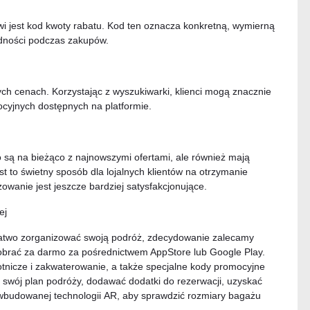
jest kod kwoty rabatu. Kod ten oznacza konkretną, wymierną
ędności podczas zakupów.
ych cenach. Korzystając z wyszukiwarki, klienci mogą znacznie
ocyjnych dostępnych na platformie.
lko są na bieżąco z najnowszymi ofertami, ale również mają
 to świetny sposób dla lojalnych klientów na otrzymanie
owanie jest jeszcze bardziej satysfakcjonujące.
ej
 łatwo zorganizować swoją podróż, zdecydowanie zalecamy
 pobrać za darmo za pośrednictwem AppStore lub Google Play.
 lotnicze i zakwaterowanie, a także specjalne kody promocyjne
ć swój plan podróży, dodawać dodatki do rezerwacji, uzyskać
z wbudowanej technologii AR, aby sprawdzić rozmiary bagażu