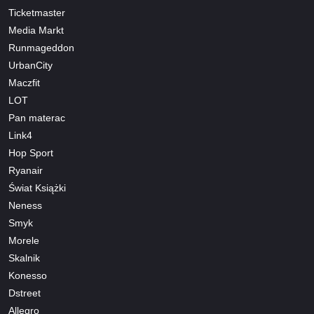
Ticketmaster
Media Markt
Runmageddon
UrbanCity
Maczfit
LOT
Pan materac
Link4
Hop Sport
Ryanair
Świat Książki
Neness
Smyk
Morele
Skalnik
Konesso
Dstreet
Allegro