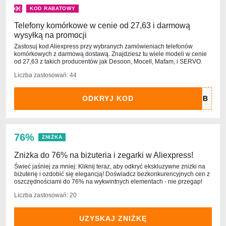
KOD RABATOWY
Telefony komórkowe w cenie od 27,63 i darmową
wysyłką na promocji
Zastosuj kod Aliexpress przy wybranych zamówieniach telefonów
komórkowych z darmową dostawą. Znajdziesz tu wiele modeli w cenie
od 27,63 z takich producentów jak Desoon, Mocell, Mafam, i SERVO.
Liczba zastosowań: 44
ODKRYJ KOD
76%
ZNIŻKA
Zniżka do 76% na biżuteria i zegarki w Aliexpress!
Świeć jaśniej za mniej: Kliknij teraz, aby odkryć ekskluzywne zniżki na
biżuterię i ozdobić się elegancją! Doświadcz bezkonkurencyjnych cen z
oszczędnościami do 76% na wykwintnych elementach - nie przegap!
Liczba zastosowań: 20
UZYSKAJ ZNIŻKĘ