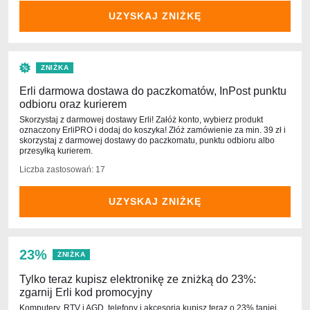
UZYSKAJ ZNIŻKĘ
ZNIŻKA
Erli darmowa dostawa do paczkomatów, InPost punktu
odbioru oraz kurierem
Skorzystaj z darmowej dostawy Erli! Załóż konto, wybierz produkt
oznaczony ErliPRO i dodaj do koszyka! Złóż zamówienie za min. 39 zł i
skorzystaj z darmowej dostawy do paczkomatu, punktu odbioru albo
przesyłką kurierem.
Liczba zastosowań: 17
UZYSKAJ ZNIŻKĘ
23%
ZNIŻKA
Tylko teraz kupisz elektronikę ze zniżką do 23%:
zgarnij Erli kod promocyjny
Komputery, RTV i AGD, telefony i akcesoria kupisz teraz o 23% taniej.