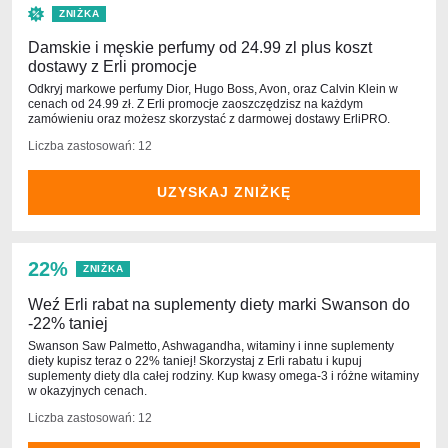
ZNIŻKA
Damskie i męskie perfumy od 24.99 zl plus koszt
dostawy z Erli promocje
Odkryj markowe perfumy Dior, Hugo Boss, Avon, oraz Calvin Klein w
cenach od 24.99 zł. Z Erli promocje zaoszczędzisz na każdym
zamówieniu oraz możesz skorzystać z darmowej dostawy ErliPRO.
Liczba zastosowań: 12
UZYSKAJ ZNIŻKĘ
22%
ZNIŻKA
Weź Erli rabat na suplementy diety marki Swanson do
-22% taniej
Swanson Saw Palmetto, Ashwagandha, witaminy i inne suplementy
diety kupisz teraz o 22% taniej! Skorzystaj z Erli rabatu i kupuj
suplementy diety dla całej rodziny. Kup kwasy omega-3 i różne witaminy
w okazyjnych cenach.
Liczba zastosowań: 12