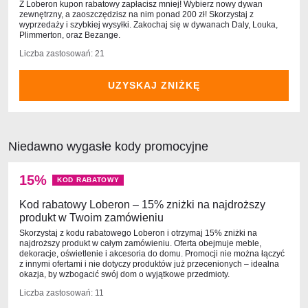
Z Loberon kupon rabatowy zapłacisz mniej! Wybierz nowy dywan
zewnętrzny, a zaoszczędzisz na nim ponad 200 zł! Skorzystaj z
wyprzedaży i szybkiej wysyłki. Zakochaj się w dywanach Daly, Louka,
Plimmerton, oraz Bezange.
Liczba zastosowań: 21
UZYSKAJ ZNIŻKĘ
Niedawno wygasłe kody promocyjne
15%
KOD RABATOWY
Kod rabatowy Loberon – 15% zniżki na najdroższy
produkt w Twoim zamówieniu
Skorzystaj z kodu rabatowego Loberon i otrzymaj 15% zniżki na
najdroższy produkt w całym zamówieniu. Oferta obejmuje meble,
dekoracje, oświetlenie i akcesoria do domu. Promocji nie można łączyć
z innymi ofertami i nie dotyczy produktów już przecenionych – idealna
okazja, by wzbogacić swój dom o wyjątkowe przedmioty.
Liczba zastosowań: 11