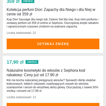
359 zł
ZNIŻKA
Kolekcja perfum Dior: Zapachy dla Niego i dla Niej w
cenie od 359 zł
Kup Dior Sauvage dla niego lub J'adore Set dla niej. Kup mini perfumy i
zestawy perfum od 359 zł online w Sephora. Oszczędzaj dzięki rabatom
i ograniczonym czasowo zniżkom na wybrane zapachy.
Liczba zastosowań: 22
UZYSKAJ ZNIŻKĘ
17,90 zł
ZNIŻKA
Naturalne kosmetyki do włosów z Sephora kod
rabatowy: Ceny już od 17.90 zł
Kto nie kocha naturalnej pielęgnacji włosów? Sprawdź ofertę olejków
kokosowych, lekkich odżywek, nawilżających masek do włosów,
szamponów i serum do wrażliwej skóry głowy. Oszczędzaj z nawet 30%
zniżką i cenami od 17,99 zł.
Liczba zastosowań: 12