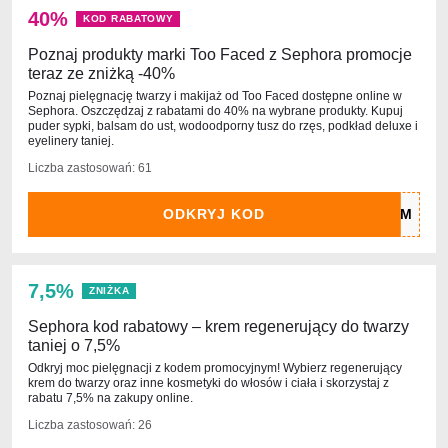
40%
KOD RABATOWY
Poznaj produkty marki Too Faced z Sephora promocje
teraz ze zniżką -40%
Poznaj pielęgnację twarzy i makijaż od Too Faced dostępne online w
Sephora. Oszczędzaj z rabatami do 40% na wybrane produkty. Kupuj
puder sypki, balsam do ust, wodoodporny tusz do rzęs, podkład deluxe i
eyelinery taniej.
Liczba zastosowań: 61
ODKRYJ KOD
7,5%
ZNIŻKA
Sephora kod rabatowy – krem regenerujący do twarzy
taniej o 7,5%
Odkryj moc pielęgnacji z kodem promocyjnym! Wybierz regenerujący
krem do twarzy oraz inne kosmetyki do włosów i ciała i skorzystaj z
rabatu 7,5% na zakupy online.
Liczba zastosowań: 26