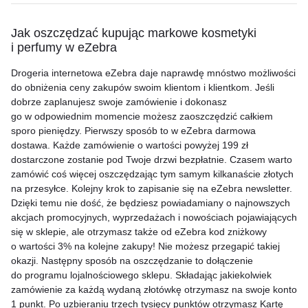
Jak oszczędzać kupując markowe kosmetyki
i perfumy w eZebra
Drogeria internetowa eZebra daje naprawdę mnóstwo możliwości
do obniżenia ceny zakupów swoim klientom i klientkom. Jeśli
dobrze zaplanujesz swoje zamówienie i dokonasz
go w odpowiednim momencie możesz zaoszczędzić całkiem
sporo pieniędzy. Pierwszy sposób to w eZebra darmowa
dostawa. Każde zamówienie o wartości powyżej 199 zł
dostarczone zostanie pod Twoje drzwi bezpłatnie. Czasem warto
zamówić coś więcej oszczędzając tym samym kilkanaście złotych
na przesyłce. Kolejny krok to zapisanie się na eZebra newsletter.
Dzięki temu nie dość, że będziesz powiadamiany o najnowszych
akcjach promocyjnych, wyprzedażach i nowościach pojawiających
się w sklepie, ale otrzymasz także od eZebra kod zniżkowy
o wartości 3% na kolejne zakupy! Nie możesz przegapić takiej
okazji. Następny sposób na oszczędzanie to dołączenie
do programu lojalnościowego sklepu. Składając jakiekolwiek
zamówienie za każdą wydaną złotówkę otrzymasz na swoje konto
1 punkt. Po uzbieraniu trzech tysięcy punktów otrzymasz Kartę