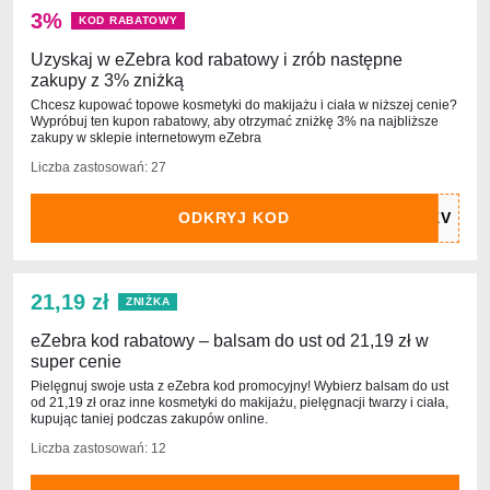
3%
KOD RABATOWY
Uzyskaj w eZebra kod rabatowy i zrób następne
zakupy z 3% zniżką
Chcesz kupować topowe kosmetyki do makijażu i ciała w niższej cenie?
Wypróbuj ten kupon rabatowy, aby otrzymać zniżkę 3% na najbliższe
zakupy w sklepie internetowym eZebra
Liczba zastosowań: 27
ODKRYJ KOD
21,19 zł
ZNIŻKA
eZebra kod rabatowy – balsam do ust od 21,19 zł w
super cenie
Pielęgnuj swoje usta z eZebra kod promocyjny! Wybierz balsam do ust
od 21,19 zł oraz inne kosmetyki do makijażu, pielęgnacji twarzy i ciała,
kupując taniej podczas zakupów online.
Liczba zastosowań: 12