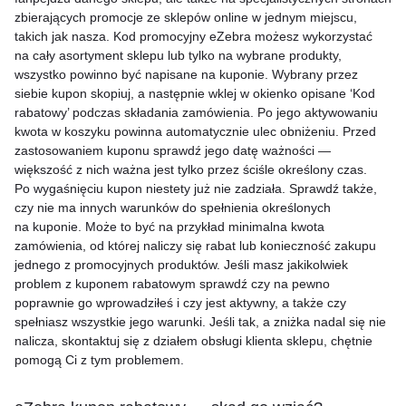
zbierających promocje ze sklepów online w jednym miejscu,
takich jak nasza. Kod promocyjny eZebra możesz wykorzystać
na cały asortyment sklepu lub tylko na wybrane produkty,
wszystko powinno być napisane na kuponie. Wybrany przez
siebie kupon skopiuj, a następnie wklej w okienko opisane ‘Kod
rabatowy’ podczas składania zamówienia. Po jego aktywowaniu
kwota w koszyku powinna automatycznie ulec obniżeniu. Przed
zastosowaniem kuponu sprawdź jego datę ważności —
większość z nich ważna jest tylko przez ściśle określony czas.
Po wygaśnięciu kupon niestety już nie zadziała. Sprawdź także,
czy nie ma innych warunków do spełnienia określonych
na kuponie. Może to być na przykład minimalna kwota
zamówienia, od której naliczy się rabat lub konieczność zakupu
jednego z promocyjnych produktów. Jeśli masz jakikolwiek
problem z kuponem rabatowym sprawdź czy na pewno
poprawnie go wprowadziłeś i czy jest aktywny, a także czy
spełniasz wszystkie jego warunki. Jeśli tak, a zniżka nadal się nie
nalicza, skontaktuj się z działem obsługi klienta sklepu, chętnie
pomogą Ci z tym problemem.