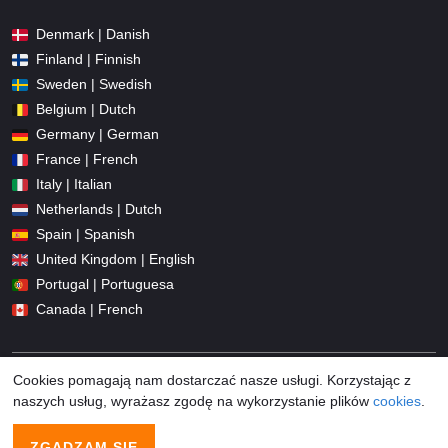
Denmark | Danish
Finland | Finnish
Sweden | Swedish
Belgium | Dutch
Germany | German
France | French
Italy | Italian
Netherlands | Dutch
Spain | Spanish
United Kingdom | English
Portugal | Portuguesa
Canada | French
Cookies pomagają nam dostarczać nasze usługi. Korzystając z
naszych usług, wyrażasz zgodę na wykorzystanie plików
cookies
.
© 2026 Promo-codes.pl All Rights Reserved
ZGADZAM SIĘ