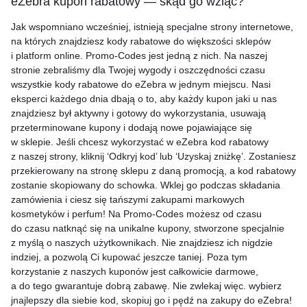
eZebra kupon rabatowy — skąd go wziąć?
Jak wspomniano wcześniej, istnieją specjalne strony internetowe,
na których znajdziesz kody rabatowe do większości sklepów
i platform online. Promo-Codes jest jedną z nich. Na naszej
stronie zebraliśmy dla Twojej wygody i oszczędności czasu
wszystkie kody rabatowe do eZebra w jednym miejscu. Nasi
eksperci każdego dnia dbają o to, aby każdy kupon jaki u nas
znajdziesz był aktywny i gotowy do wykorzystania, usuwają
przeterminowane kupony i dodają nowe pojawiające się
w sklepie. Jeśli chcesz wykorzystać w eZebra kod rabatowy
z naszej strony, kliknij ‘Odkryj kod’ lub ‘Uzyskaj zniżkę’. Zostaniesz
przekierowany na stronę sklepu z daną promocją, a kod rabatowy
zostanie skopiowany do schowka. Wklej go podczas składania
zamówienia i ciesz się tańszymi zakupami markowych
kosmetyków i perfum! Na Promo-Codes możesz od czasu
do czasu natknąć się na unikalne kupony, stworzone specjalnie
z myślą o naszych użytkownikach. Nie znajdziesz ich nigdzie
indziej, a pozwolą Ci kupować jeszcze taniej. Poza tym
korzystanie z naszych kuponów jest całkowicie darmowe,
a do tego gwarantuje dobrą zabawę. Nie zwlekaj więc. wybierz
jnajlepszy dla siebie kod, skopiuj go i pędź na zakupy do eZebra!