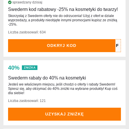
sprawdzany dzisiaj
Swederm kod rabatowy -25% na kosmetyki do twarzy!
Skorzystaj z Swederm oferty nie do odrzucenia! Użyj z ofert w dziale
wyprzedaży, a produkty nieobjęte innymi promocjami kupisz ze zniżką
-25%.
Liczba zastosowań: 634
ODKRYJ KOD
40%
ZNIŻKA
Swederm rabaty do 40% na kosmetyki
Jesteś we właściwym miejscu, jeśli chodzi o oferty i rabaty Swederm!
Spiesz się, aby otrzymać do 40% zniżki na wybrane produkty! Kup coś
dla siebie!
Liczba zastosowań: 121
UZYSKAJ ZNIŻKĘ