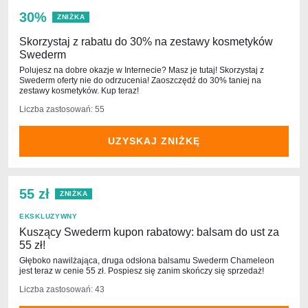
30%
ZNIŻKA
Skorzystaj z rabatu do 30% na zestawy kosmetyków
Swederm
Polujesz na dobre okazje w Internecie? Masz je tutaj! Skorzystaj z
Swederm oferty nie do odrzucenia! Zaoszczędź do 30% taniej na
zestawy kosmetyków. Kup teraz!
Liczba zastosowań: 55
UZYSKAJ ZNIŻKĘ
55 zł
ZNIŻKA
EKSKLUZYWNY
Kuszący Swederm kupon rabatowy: balsam do ust za
55 zł!
Głęboko nawilżająca, druga odsłona balsamu Swederm Chameleon
jest teraz w cenie 55 zł. Pospiesz się zanim skończy się sprzedaż!
Liczba zastosowań: 43