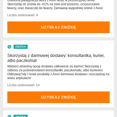
Ulubiona pielęgnacja skóry z Avon teraz w promocyjnej cenie!
Skorzystaj ze zniżek do -61% na żele pod prysznic, oczyszczanie
twarzy, oraz maseczki do twarzy. Zamawiaj wygodniej online z Avon.
Liczba zastosowań: 9
UZYSKAJ ZNIŻKĘ
ZNIŻKA
Skorzystaj z darmowej dostawy: konsultantka, kurier,
albo paczkomat
Wybierz dowolną opcję dostawy całkowicie za darmo! Skorzystaj z
odbioru za pośrednictwem konsultantki, paczkomatu, albo kurierem.
Odkrywaj hity i nowe produkty z Avon darmowa dostawa i oszczędzaj na
wielu artykułach!
Liczba zastosowań: 14
UZYSKAJ ZNIŻKĘ
ZNIŻKA