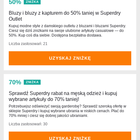
50%
ZNIŻKA
Bluzy i bluzy z kapturem do 50% taniej w Superdry
Outlet
Kupuj modne style z damskiego outletu z bluzami i bluzami Superdry.
Ciesz się dziś zniżkami na swoje ulubione artykuły casualowe — do
50%. Kup coś dla siebie. Dostępna bezpłatna dostawa.
Liczba zastosowań: 21
UZYSKAJ ZNIŻKĘ
70%
ZNIŻKA
Sprawdź Superdry rabat na męską odzież i kupuj
wybrane artykuły do 70% taniej!
Potrzebuejsz odświeżyć swoją garderobę? Sprawdź szeroką ofertę w
sklepie Superdry i kupuj wybrane ubrania w niskich cenach. Płać do
70% mniej i ciesz się dobrej jakości ubraniami.
Liczba zastosowań: 30
UZYSKAJ ZNIŻKĘ