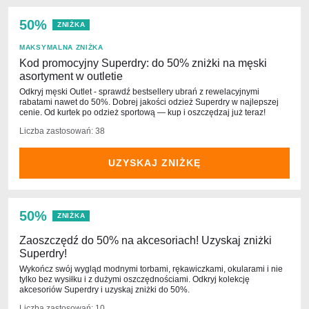
50%
ZNIŻKA
MAKSYMALNA ZNIŻKA
Kod promocyjny Superdry: do 50% zniżki na męski
asortyment w outletie
Odkryj męski Outlet - sprawdź bestsellery ubrań z rewelacyjnymi
rabatami nawet do 50%. Dobrej jakości odzież Superdry w najlepszej
cenie. Od kurtek po odzież sportową — kup i oszczędzaj już teraz!
Liczba zastosowań: 38
UZYSKAJ ZNIŻKĘ
50%
ZNIŻKA
Zaoszczędź do 50% na akcesoriach! Uzyskaj zniżki
Superdry!
Wykończ swój wygląd modnymi torbami, rękawiczkami, okularami i nie
tylko bez wysiłku i z dużymi oszczędnościami. Odkryj kolekcję
akcesoriów Superdry i uzyskaj zniżki do 50%.
Liczba zastosowań: 10