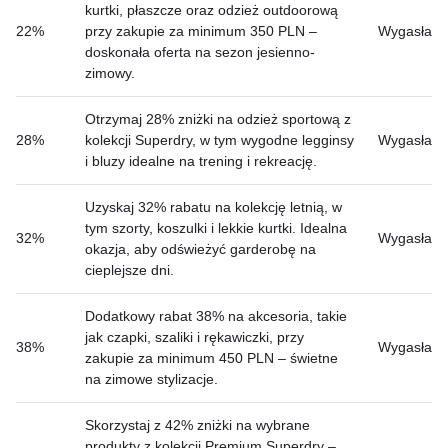
kurtki, płaszcze oraz odzież outdoorową
22%
przy zakupie za minimum 350 PLN –
Wygasła
doskonała oferta na sezon jesienno-
zimowy.
Otrzymaj 28% zniżki na odzież sportową z
28%
kolekcji Superdry, w tym wygodne legginsy
Wygasła
i bluzy idealne na trening i rekreację.
Uzyskaj 32% rabatu na kolekcję letnią, w
tym szorty, koszulki i lekkie kurtki. Idealna
32%
Wygasła
okazja, aby odświeżyć garderobę na
cieplejsze dni.
Dodatkowy rabat 38% na akcesoria, takie
jak czapki, szaliki i rękawiczki, przy
38%
Wygasła
zakupie za minimum 450 PLN – świetne
na zimowe stylizacje.
Skorzystaj z 42% zniżki na wybrane
produkty z kolekcji Premium Superdry –