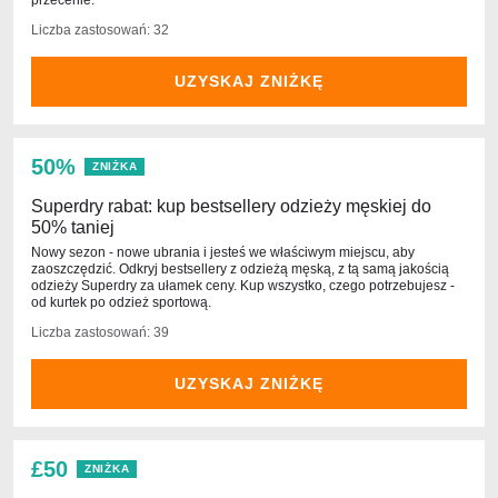
przecenie.
Liczba zastosowań: 32
UZYSKAJ ZNIŻKĘ
50%
ZNIŻKA
Superdry rabat: kup bestsellery odzieży męskiej do
50% taniej
Nowy sezon - nowe ubrania i jesteś we właściwym miejscu, aby
zaoszczędzić. Odkryj bestsellery z odzieżą męską, z tą samą jakością
odzieży Superdry za ułamek ceny. Kup wszystko, czego potrzebujesz -
od kurtek po odzież sportową.
Liczba zastosowań: 39
UZYSKAJ ZNIŻKĘ
£50
ZNIŻKA