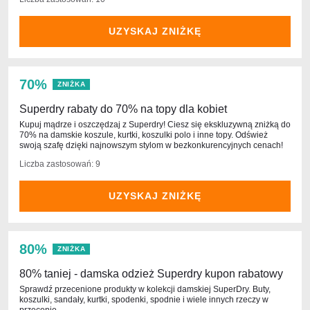
UZYSKAJ ZNIŻKĘ
70%
ZNIŻKA
Superdry rabaty do 70% na topy dla kobiet
Kupuj mądrze i oszczędzaj z Superdry! Ciesz się ekskluzywną zniżką do
70% na damskie koszule, kurtki, koszulki polo i inne topy. Odśwież
swoją szafę dzięki najnowszym stylom w bezkonkurencyjnych cenach!
Liczba zastosowań: 9
UZYSKAJ ZNIŻKĘ
80%
ZNIŻKA
80% taniej - damska odzież Superdry kupon rabatowy
Sprawdź przecenione produkty w kolekcji damskiej SuperDry. Buty,
koszulki, sandały, kurtki, spodenki, spodnie i wiele innych rzeczy w