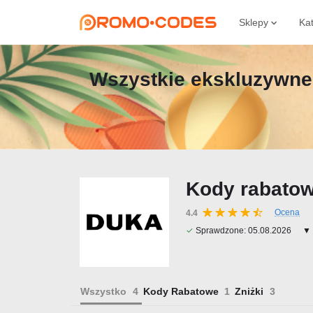
Sklepy
Ka
Wszystkie ekskluzywne 
Kody rabatow
Ocena
4.4
✓
Sprawdzone:
05.08.2026
▼ 
Wszystko
Kody Rabatowe
Zniżki