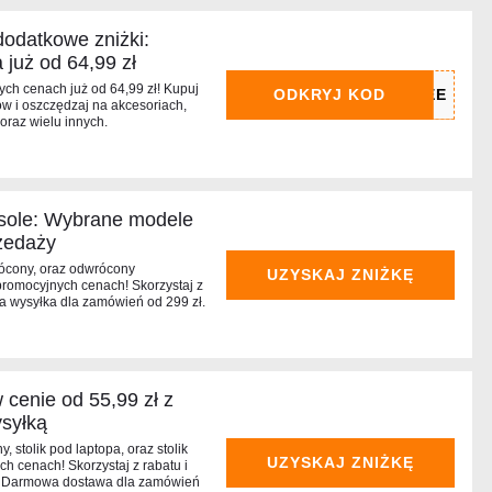
odatkowe zniżki:
już od 64,99 zł
ch cenach już od 64,99 zł! Kupuj
ODKRYJ KOD
 i oszczędzaj na akcesoriach,
oraz wielu innych.
sole: Wybrane modele
rzedaży
ócony, oraz odwrócony
UZYSKAJ ZNIŻKĘ
promocyjnych cenach! Skorzystaj z
wa wysyłka dla zamówień od 299 zł.
cenie od 55,99 zł z
syłką
, stolik pod laptopa, oraz stolik
UZYSKAJ ZNIŻKĘ
h cenach! Skorzystaj z rabatu i
ł. Darmowa dostawa dla zamówień