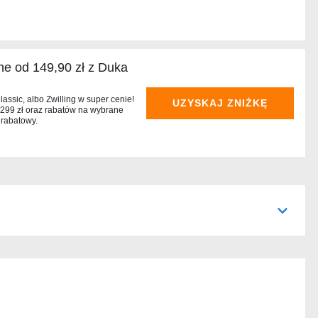
zne od 149,90 zł z Duka
assic, albo Zwilling w super cenie!
UZYSKAJ ZNIŻKĘ
 299 zł oraz rabatów na wybrane
 rabatowy.