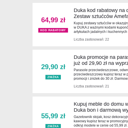
Duka kod rabatowy na d
Zestaw sztućców Amefa 
64,99 zł
Kupuj zestawy sztućców w okazyjny
w DUKA z ważnymi kodami kuponów
KOD RABATOWY
artykułach jadalnych i kuchennych 
Liczba zastosowań: 22
Duka promocje na para
już od 29,90 zł na wyp
29,90 zł
Parasole przeciwdeszczowe, odwr
przeciwdeszczowy kupisz teraz w 
ZNIŻKA
promocji i zniżek do 30 zł. Darmo
Liczba zastosowań: 21
Kupuj meble do domu w 
Duka bon i darmową wy
55,99 zł
Gazetownik stojak, kosz dekoracyjny
kawowy kupisz teraz w promocyjnyc
odkryj modele w cenie od 55,99 z
ZNIŻKA