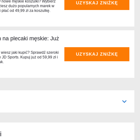
 nowe męskie koszulki? Wybierz
UZYSKAJ ZNIŻKĘ
dziesz dużo popularnych marek w
 płać od 49,99 zł za koszulkę.
 na plecaki męskie: Już
 wiesz jaki kupić? Sprawdź szeroki
UZYSKAJ ZNIŻKĘ
JD Sports. Kupuj już od 59,99 zł i
ak.
i