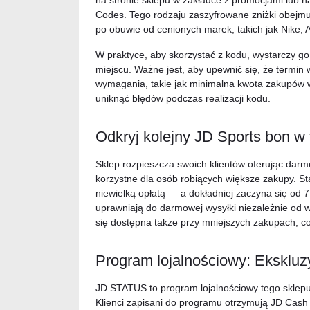
na stronie sklepu w zakładce z promocjami lub n
Codes. Tego rodzaju zaszyfrowane zniżki obejmu
po obuwie od cenionych marek, takich jak Nike, 
W praktyce, aby skorzystać z kodu, wystarczy g
miejscu. Ważne jest, aby upewnić się, że termin 
wymagania, takie jak minimalna kwota zakupów w
uniknąć błędów podczas realizacji kodu.
Odkryj kolejny JD Sports bon w
Sklep rozpieszcza swoich klientów oferując dar
korzystne dla osób robiących większe zakupy. 
niewielką opłatą — a dokładniej zaczyna się od 
uprawniają do darmowej wysyłki niezależnie od 
się dostępna także przy mniejszych zakupach, c
Program lojalnościowy: Ekskluz
JD STATUS to program lojalnościowy tego sklepu
Klienci zapisani do programu otrzymują JD Cash 