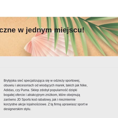
yczne w jednym miejscu!
Brytyjska sieć specjalizująca się w odzieży sportowej,
obuwiu i akcesoriach od wiodących marek, takich jak Nike,
Adidas, czy Puma. Sklep zdobył popularność dzięki
bogatej ofercie i atrakcyjnym zniżkom, które obejmują
zarówno JD Sports kod rabatowy, jak i niezmiernie
korzystne akcje lojalnościowe. Z tą firmą uprawiasz sport w
designerskim stylu.