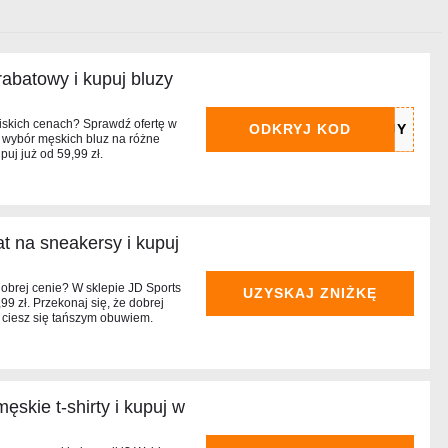
abatowy i kupuj bluzy
iskich cenach? Sprawdź ofertę w
ODKRYJ KOD
i wybór męskich bluz na różne
puj już od 59,99 zł.
t na sneakersy i kupuj
brej cenie? W sklepie JD Sports
UZYSKAJ ZNIŻKĘ
99 zł. Przekonaj się, że dobrej
i ciesz się tańszym obuwiem.
ęskie t-shirty i kupuj w