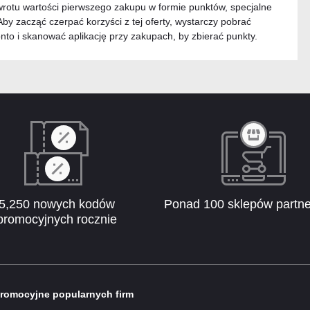
zwrotu wartości pierwszego zakupu w formie punktów, specjalne
by zacząć czerpać korzyści z tej oferty, wystarczy pobrać
onto i skanować aplikację przy zakupach, by zbierać punkty.
5,250 nowych kodów
Ponad 100 sklepów partne
promocyjnych rocznie
romocyjne popularnych firm