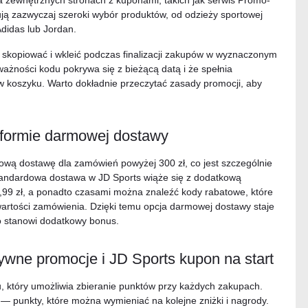
a zewnętrznych stronach z kuponami, takich jak serwis Promo-
ją zazwyczaj szeroki wybór produktów, od odzieży sportowej
Adidas lub Jordan.
o skopiować i wkleić podczas finalizacji zakupów w wyznaczonym
ważności kodu pokrywa się z bieżącą datą i że spełnia
 koszyku. Warto dokładnie przeczytać zasady promocji, aby
 formie darmowej dostawy
mową dostawę dla zamówień powyżej 300 zł, co jest szczególnie
Standardowa dostawa w JD Sports wiąże się z dodatkową
7,99 zł, a ponadto czasami można znaleźć kody rabatowe, które
wartości zamówienia. Dzięki temu opcja darmowej dostawy staje
o stanowi dodatkowy bonus.
ywne promocje i JD Sports kupon na start
, który umożliwia zbieranie punktów przy każdych zakupach.
— punkty, które można wymieniać na kolejne zniżki i nagrody.