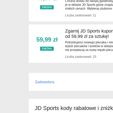
Chcesz dodać do swojej garderoby
je w sklepie JD Sports gdzie znaj
ZNIŻKA
niskich cenach. Wybieraj ulubione i
Liczba zastosowań: 11
Zgarnij JD Sports kupon
od 59,99 zł za sztukę!
59,99 zł
Potrzebujesz nowego plecaka i nie
wybór plecaków i worków w sklepie 
ZNIŻKA
nie przepłacaj za nowy męski plec
Liczba zastosowań: 25
Zadowolony
JD Sports kody rabatowe i zniżk