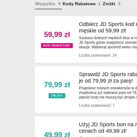
Wszystko
Kody Rabatowe
Zniżki
Odbierz JD Sports kod r
męskie od 59,99 zł!
59,99 zł
Szukasz dobrych męskich bluz w n
JD Sports gdzie znajdziesz szerok
KOD RABATOWY
okazje. Wybieraj spośród wielu i ku
Liczba zastosowań: 24
Sprawdź JD Sports raba
je od 79,99 zł za parę!
79,99 zł
Pragniesz nowych sneakersów w do
znajdziesz już wybrane pary od 79,
ZNIŻKA
jakości buty nie muszą być drogie 
Liczba zastosowań: 7
Użyj JD Sports bon na m
cenach od 49,99 zł!
49,99 zł