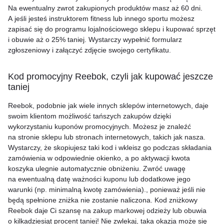
Na ewentualny zwrot zakupionych produktów masz aż 60 dni.
A jeśli jesteś instruktorem fitness lub innego sportu możesz
zapisać się do programu lojalnościowego sklepu i kupować sprzęt
i obuwie aż o 25% taniej. Wystarczy wypełnić formularz
zgłoszeniowy i załączyć zdjęcie swojego certyfikatu.
Kod promocyjny Reebok, czyli jak kupować jeszcze
taniej
Reebok, podobnie jak wiele innych sklepów internetowych, daje
swoim klientom możliwość tańszych zakupów dzięki
wykorzystaniu kuponów promocyjnych. Możesz je znaleźć
na stronie sklepu lub stronach internetowych, takich jak nasza.
Wystarczy, że skopiujesz taki kod i wkleisz go podczas składania
zamówienia w odpowiednie okienko, a po aktywacji kwota
koszyka ulegnie automatycznie obniżeniu. Zwróć uwagę
na ewentualną datę ważności kuponu lub dodatkowe jego
warunki (np. minimalną kwotę zamówienia)., ponieważ jeśli nie
będą spełnione zniżka nie zostanie naliczona. Kod zniżkowy
Reebok daje Ci szansę na zakup markowej odzieży lub obuwia
o kilkadziesiąt procent taniej! Nie zwlekaj, taka okazja może się