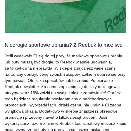
Niedrogie sportowe ubrania? Z Reebok to możliwe
Jeśli wydawało Ci się do tej pory, że markowe sportowe ubrania
lub buty muszą być drogie, to Reebok właśnie udowadnia,
że to całkowita nieprawda. W sklepie znajdziesz wiele szans
na to, aby obniżyć cenę swoich zakupów, całkiem dobrze się przy
tym bawiąc. Oto kilka sposobów, jak to zrobić. Po pierwsze —
Reebok newsletter. Za samo zapisanie się do listy mailingowej
otrzymasz aż 15% zniżki na swoje kolejne zamówienie! Oprócz
tego będziesz regularnie powiadamiany o nadchodzących
promocjach i wyprzedażach, dzięki czemu nie umknie Ci żadna
wyjątkowa okazja. Dodatkowo w sklepie znajdziesz okresowe
promocje i przeceny nawet o kilkadziesiąt procent. Jeśli
wykorzystasz razem z nimi w Reebok kod rabatowy możesz kupić
nowe wymarzone buty lub dresy za śmiesznie niską cenę!