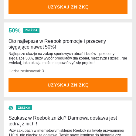
UZYSKAJ ZNIŻKĘ
50%
ZNIŻKA
Oto najlepsze w Reebok promocje i przeceny
sięgające nawet 50%!
Najlepsze okazje na zakup sportowych ubrań i butów - przeceny
sięgające 50%, duży wybór produktów dla kobiet, mężczyzn i dzieci. Nie
zwlekaj, taka okazja może nie powtórzyć się prędko!
Liczba zastosowań: 3
UZYSKAJ ZNIŻKĘ
ZNIŻKA
Szukasz w Reebok zniżki? Darmowa dostawa jest
jedną z nich !
Przy zakupach w internetowym sklepie Reebok na kwotę przynajmniej
110 zł, nie płacisz za dostawę! Twoje nowe legginsy do biegania czy