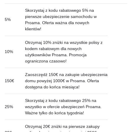
Skorzystaj z kodu rabatowego 5% na
pierwsze ubezpieczenie samochodu w
5%
Proama. Oferta ważna dla nowych
klientów!
Otrzymaj 10% zniżki na wszystkie polisy z
kodem rabatowym dla nowych
10%
użytkowników Proama. Promocja
ograniczona czasowo!
Zaoszczędź 150€ na zakupie ubezpieczenia
150€
domu powyżej 1000€ w Proama. Oferta
dostępna do końca miesiąca!
Skorzystaj z kodu rabatowego 25% na
25%
wszystko w ofercie ubezpieczeń Proama.
Ważne tylko do końca tygodnia!
Otrzymaj 20€ zniżki na pierwsze zakupy