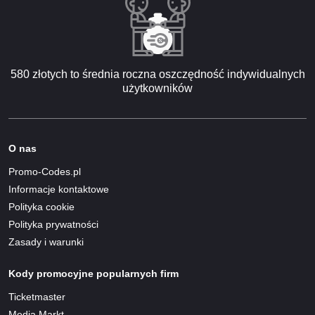
580 złotych to średnia roczna oszczędność indywidualnych
użytkowników
O nas
Promo-Codes.pl
Informacje kontaktowe
Polityka cookie
Polityka prywatności
Zasady i warunki
Kody promocyjne popularnych firm
Ticketmaster
Media Markt