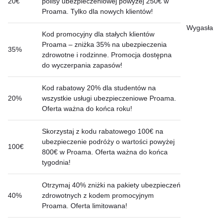
20€
polisy ubezpieczeniowej powyżej 250€ w
Proama. Tylko dla nowych klientów!
Wygasła
Kod promocyjny dla stałych klientów
Proama – zniżka 35% na ubezpieczenia
35%
zdrowotne i rodzinne. Promocja dostępna
do wyczerpania zapasów!
Kod rabatowy 20% dla studentów na
20%
wszystkie usługi ubezpieczeniowe Proama.
Oferta ważna do końca roku!
Skorzystaj z kodu rabatowego 100€ na
ubezpieczenie podróży o wartości powyżej
100€
800€ w Proama. Oferta ważna do końca
tygodnia!
Otrzymaj 40% zniżki na pakiety ubezpieczeń
40%
zdrowotnych z kodem promocyjnym
Proama. Oferta limitowana!