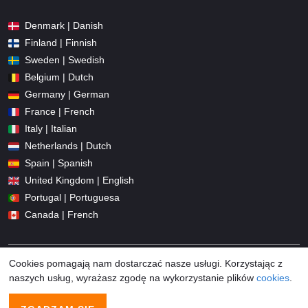
Denmark | Danish
Finland | Finnish
Sweden | Swedish
Belgium | Dutch
Germany | German
France | French
Italy | Italian
Netherlands | Dutch
Spain | Spanish
United Kingdom | English
Portugal | Portuguesa
Canada | French
Cookies pomagają nam dostarczać nasze usługi. Korzystając z
naszych usług, wyrażasz zgodę na wykorzystanie plików
cookies
.
© 2026 Promo-codes.pl All Rights Reserved