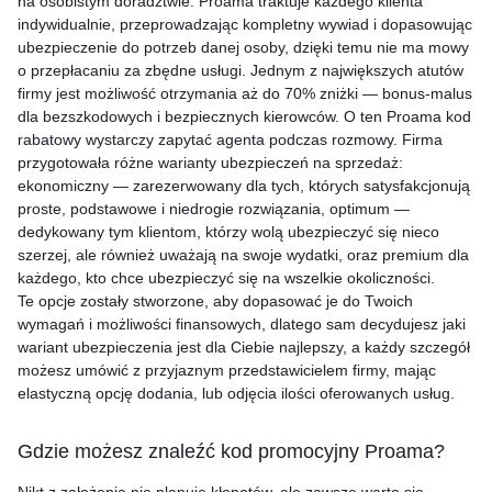
na osobistym doradztwie. Proama traktuje każdego klienta
indywidualnie, przeprowadzając kompletny wywiad i dopasowując
ubezpieczenie do potrzeb danej osoby, dzięki temu nie ma mowy
o przepłacaniu za zbędne usługi. Jednym z największych atutów
firmy jest możliwość otrzymania aż do 70% zniżki — bonus-malus
dla bezszkodowych i bezpiecznych kierowców. O ten Proama kod
rabatowy wystarczy zapytać agenta podczas rozmowy. Firma
przygotowała różne warianty ubezpieczeń na sprzedaż:
ekonomiczny — zarezerwowany dla tych, których satysfakcjonują
proste, podstawowe i niedrogie rozwiązania, optimum —
dedykowany tym klientom, którzy wolą ubezpieczyć się nieco
szerzej, ale również uważają na swoje wydatki, oraz premium dla
każdego, kto chce ubezpieczyć się na wszelkie okoliczności.
Te opcje zostały stworzone, aby dopasować je do Twoich
wymagań i możliwości finansowych, dlatego sam decydujesz jaki
wariant ubezpieczenia jest dla Ciebie najlepszy, a każdy szczegół
możesz umówić z przyjaznym przedstawicielem firmy, mając
elastyczną opcję dodania, lub odjęcia ilości oferowanych usług.
Gdzie możesz znaleźć kod promocyjny Proama?