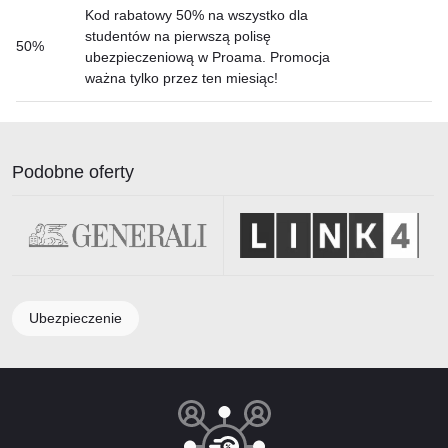
Kod rabatowy 50% na wszystko dla
studentów na pierwszą polisę
50%
ubezpieczeniową w Proama. Promocja
ważna tylko przez ten miesiąc!
Podobne oferty
Ubezpieczenie