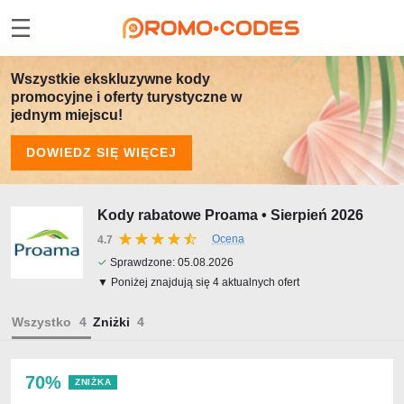
Wszystkie ekskluzywne kody
promocyjne i oferty turystyczne w
jednym miejscu!
DOWIEDZ SIĘ WIĘCEJ
Kody rabatowe Proama • Sierpień 2026
Ocena
4.7
✓
Sprawdzone:
05.08.2026
▼ Poniżej znajdują się 4 aktualnych ofert
Wszystko
Zniżki
70%
ZNIŻKA