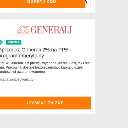
ODKRYJ KOD
ZNIŻKA
Sprzedaz Generali 2% na PPE -
program emerytalny
PE w Generali jest proste i wygodne jak dla ludzi, tak i dla
irm. Pracownik dostaje bezpieczeństwo kapitału dzięki
funduszowi gwarantowanemu.
iczba zastosowań: 25
UZYSKAJ ZNIŻKĘ