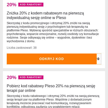
20%
KOD RABATOWY
Zniżka 20% z kodem rabatowym na pierwszą
indywidualną sesję online w Pleso
Skorzystaj z kodu promocyjnego i otrzymaj 20% zniżki na swoją
pierwszą indywidualną sesję z psychologiem lub terapeutą na
platformie Pleso. Wybieraj spośród specjalistów w różnych obszarach:
psychoterapia, wsparcie emocjonalne, rozwój osobisty czy konsultacje
rodzinne. Sesje odbywają się online – wygodnie, dyskretnie i bez
wychodzenia z domu.
Liczba zastosowań: 38
ODKRYJ KOD
20%
KOD RABATOWY
Pobierz kod rabatowy Pleso 20% na pierwszą sesję
terapii par online
Skorzystaj z kodu rabatowego i otrzymaj 20% zniżki na swoją pierwszą
sesję terapii par na platformie Pleso. Wspólnie z doświadczonym
terapeutą możecie pracować nad komunikacją, rozwiązywaniem
konfliktów, odbudową zaufania czy pogłębieniem relacji.