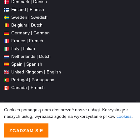
Denmark | Danish
Finland | Finnish
Sweden | Swedish
Belgium | Dutch
Germany | German
France | French
Italy | Italian
Netherlands | Dutch
Spain | Spanish
United Kingdom | English
Portugal | Portuguesa
Canada | French
Cookies pomagają nam dostarczać nasze usługi. Korzystając z
naszych usług, wyrażasz zgodę na wykorzystanie plików
cookies
.
© 2026 Promo-codes.pl All Rights Reserved
ZGADZAM SIĘ