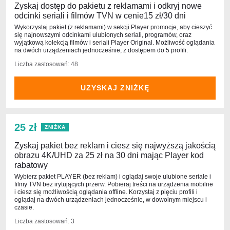
Zyskaj dostęp do pakietu z reklamami i odkryj nowe
odcinki seriali i filmów TVN w cenie15 zł/30 dni
Wykorzystaj pakiet (z reklamami) w sekcji Player promocje, aby cieszyć
się najnowszymi odcinkami ulubionych seriali, programów, oraz
wyjątkową kolekcją filmów i seriali Player Original. Możliwość oglądania
na dwóch urządzeniach jednocześnie, z dostępem do 5 profili.
Liczba zastosowań: 48
UZYSKAJ ZNIŻKĘ
25 zł
ZNIŻKA
Zyskaj pakiet bez reklam i ciesz się najwyższą jakością
obrazu 4K/UHD za 25 zł na 30 dni mając Player kod
rabatowy
Wybierz pakiet PLAYER (bez reklam) i oglądaj swoje ulubione seriale i
filmy TVN bez irytujących przerw. Pobieraj treści na urządzenia mobilne
i ciesz się możliwością oglądania offline. Korzystaj z pięciu profili i
oglądaj na dwóch urządzeniach jednocześnie, w dowolnym miejscu i
czasie.
Liczba zastosowań: 3