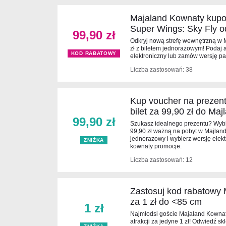
Majaland Kownaty kupon
Super Wings: Sky Fly o
99,90 zł
Odkryj nową strefę wewnętrzną w 
zł z biletem jednorazowym! Podaj 
KOD RABATOWY
elektroniczny lub zamów wersję p
Liczba zastosowań: 38
Kup voucher na prezen
bilet za 99,90 zł do M
99,90 zł
Szukasz idealnego prezentu? Wybi
99,90 zł ważną na pobyt w Majlan
jednorazowy i wybierz wersję elek
ZNIŻKA
kownaty promocje.
Liczba zastosowań: 12
Zastosuj kod rabatowy 
za 1 zł do <85 cm
1 zł
Najmłodsi goście Majaland Kownat
atrakcji za jedyne 1 zł! Odwiedź s