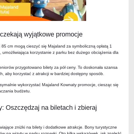
 czekają wyjątkowe promocje
j 85 cm mogą cieszyć się Majaland za symboliczną opłatą 1
h, umożliwiająca korzystanie z parku bez dużego obciążenia dla
seniorów przygotowano bilety za pół ceny. To doskonała szansa
h, aby korzystać z atrakcji w bardziej dostępny sposób.
symalnie wykorzystać Majaland Kownaty promocje, ciesząc się
aczania budżetu.
 Oszczędzaj na biletach i zbieraj
ające zniżki na bilety i dodatkowe atrakcje. Bony turystyczne
w na wizyty w parku rozrywki. Oto kilka wskazówek, jak znaleźć