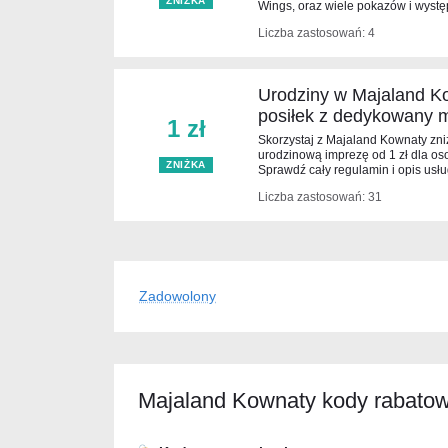
ZNIŻKA
Wings, oraz wiele pokazów i wyst
Liczba zastosowań: 4
Urodziny w Majaland Ko
posiłek z dedykowany m
1 zł
Skorzystaj z Majaland Kownaty zniż
urodzinową imprezę od 1 zł dla os
ZNIŻKA
Sprawdź cały regulamin i opis usłu
Liczba zastosowań: 31
Zadowolony
Majaland Kownaty kody rabatowe