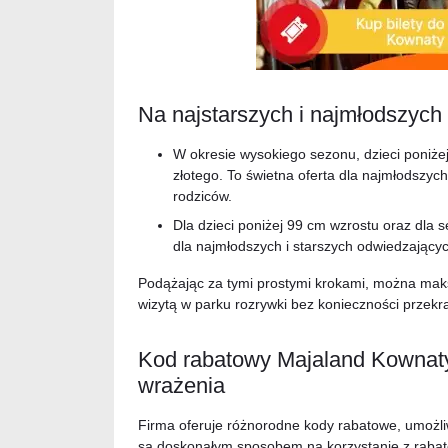
Na najstarszych i najmłodszych
W okresie wysokiego sezonu, dzieci poniże
złotego. To świetna oferta dla najmłodszyc
rodziców.
Dla dzieci poniżej 99 cm wzrostu oraz dla 
dla najmłodszych i starszych odwiedzającyc
Podążając za tymi prostymi krokami, można mak
wizytą w parku rozrywki bez konieczności przekr
Kod rabatowy Majaland Kownaty:
wrażenia
Firma oferuje różnorodne kody rabatowe, umożliwi
są doskonałym sposobem na korzystanie z rabató