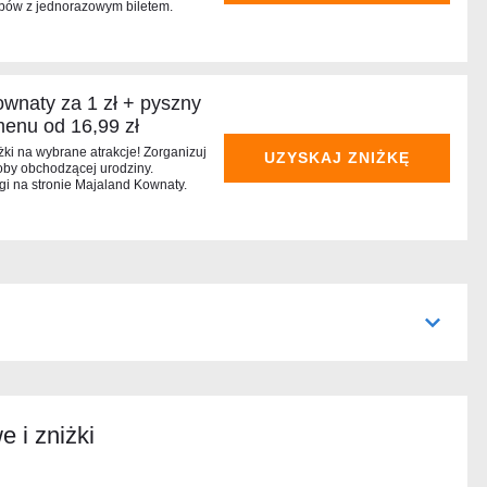
ępów z jednorazowym biletem.
wnaty za 1 zł + pyszny
enu od 16,99 zł
ki na wybrane atrakcje! Zorganizuj
UZYSKAJ ZNIŻKĘ
oby obchodzącej urodziny.
gi na stronie Majaland Kownaty.
 i zniżki