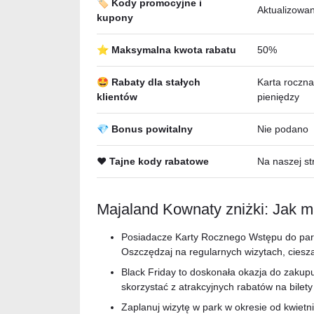
🏷️ Kody promocyjne i
Aktualizowan
kupony
⭐ Maksymalna kwota rabatu
50%
🤩 Rabaty dla stałych
Karta roczna
klientów
pieniędzy
💎 Bonus powitalny
Nie podano
❤️ Tajne kody rabatowe
Na naszej st
Majaland Kownaty zniżki: Jak 
Posiadacze Karty Rocznego Wstępu do parku
Oszczędzaj na regularnych wizytach, ciesz
Black Friday to doskonała okazja do zakupu 
skorzystać z atrakcyjnych rabatów na bilety 
Zaplanuj wizytę w park w okresie od kwietni