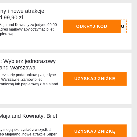
y i nowe atrakcje
d 99,90 zł
Majaland Kownaty za jedyne 99,90
ODKRYJ KOD
adres mailowy aby otrzymać bilet
apierową.
t: Wybierz jednorazowy
ajland Warszawa
erz kartę podarunkową za jedyne
UZYSKAJ ZNIŻKĘ
d Warszawie. Zamów bilet
troniczną lub papierową z Majaland
Majaland Kownaty: Bilet
y mogą skorzystać z wszystkich
UZYSKAJ ZNIŻKĘ
klep Majaland, nowe atrakcje Super