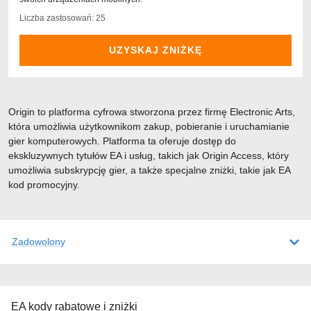
Liczba zastosowań: 25
UZYSKAJ ZNIŻKĘ
Origin to platforma cyfrowa stworzona przez firmę Electronic Arts,
która umożliwia użytkownikom zakup, pobieranie i uruchamianie
gier komputerowych. Platforma ta oferuje dostęp do
ekskluzywnych tytułów EA i usług, takich jak Origin Access, który
umożliwia subskrypcję gier, a także specjalne zniżki, takie jak EA
kod promocyjny.
Zadowolony
EA kody rabatowe i zniżki