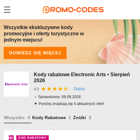
Wszystkie ekskluzywne kody
promocyjne i oferty turystyczne w
jednym miejscu!
DOWIEDZ SIĘ WIĘCEJ
Kody rabatowe Electronic Arts • Sierpień
2026
Ocena
4.5
✓
Sprawdzone:
09.08.2026
▼ Poniżej znajdują się 4 aktualnych ofert
Wszystko
Kody Rabatowe
Zniżki
KOD RABATOWY