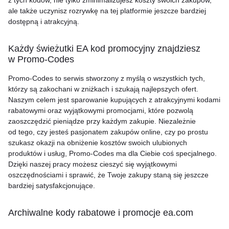
z tych kodów, nie tylko zminimalizujesz koszty swoich zakupów,
ale także uczynisz rozrywkę na tej platformie jeszcze bardziej
dostępną i atrakcyjną.
Każdy świeżutki EA kod promocyjny znajdziesz
w Promo-Codes
Promo-Codes to serwis stworzony z myślą o wszystkich tych,
którzy są zakochani w zniżkach i szukają najlepszych ofert.
Naszym celem jest sparowanie kupujących z atrakcyjnymi kodami
rabatowymi oraz wyjątkowymi promocjami, które pozwolą
zaoszczędzić pieniądze przy każdym zakupie. Niezależnie
od tego, czy jesteś pasjonatem zakupów online, czy po prostu
szukasz okazji na obniżenie kosztów swoich ulubionych
produktów i usług, Promo-Codes ma dla Ciebie coś specjalnego.
Dzięki naszej pracy możesz cieszyć się wyjątkowymi
oszczędnościami i sprawić, że Twoje zakupy staną się jeszcze
bardziej satysfakcjonujące.
Archiwalne kody rabatowe i promocje ea.com