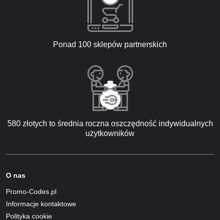
Ponad 100 sklepów partnerskich
580 złotych to średnia roczna oszczędność indywidualnych
użytkowników
O nas
Promo-Codes.pl
Informacje kontaktowe
Polityka cookie