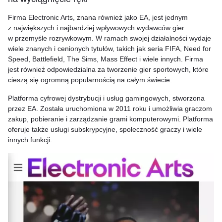
Firma Electronic Arts, znana również jako EA, jest jednym
z największych i najbardziej wpływowych wydawców gier
w przemyśle rozrywkowym. W ramach swojej działalności wydaje
wiele znanych i cenionych tytułów, takich jak seria FIFA, Need for
Speed, Battlefield, The Sims, Mass Effect i wiele innych. Firma
jest również odpowiedzialna za tworzenie gier sportowych, które
cieszą się ogromną popularnością na całym świecie.
Platforma cyfrowej dystrybucji i usług gamingowych, stworzona
przez EA. Została uruchomiona w 2011 roku i umożliwia graczom
zakup, pobieranie i zarządzanie grami komputerowymi. Platforma
oferuje także usługi subskrypcyjne, społeczność graczy i wiele
innych funkcji.