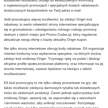
dodatkowo dostaniesz dostęp do ekskluzywnych informacji
o najświeższych promocjach i specjalnych kodach rabatowych,
dostarczanych bezpośrednio na Twój adres e-mail.
Jeśli poszukujesz więcej możliwości, by zdobyć Origin kod
rabatowy, to warto odwiedzić strony internetowe specjalizujące
się w gromadzeniu i udostępnianiu różnego rodzaju promocji.
Jednym z takich miejsc jest Promo-Codes.pl, który regularnie
aktualizuje swoją ofertę o każdy aktualny Origin kupon.
Nie tylko strony internetowe oferują kody rabatowe. EA organizuje
również konkursy oraz wydarzenia specjalne, na których można
zdobyć kod zniżkowy Origin. Trzymając rękę na pulsie i śledząc
oficjalne profile społecznościowe platformy, oraz informacje na jej
stronie internetowej, zawsze będziesz na bieżąco z takimi
możliwościami.
EA kod promocyjny to nie tylko rabaty procentowe na gry, ale
także możliwość zdobycia darmowych tytułów lub dodatkowych
treści do ulubionych produkcji. Zanim jednak wykorzystasz kod
zniżkowy Origin, upewnij się, że zapoznałeś się z warunkami
i terminem ważności, aby uniknąć rozczarowań. Korzystając