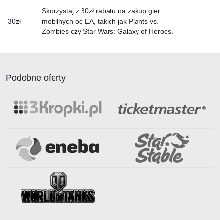
Skorzystaj z 30zł rabatu na zakup gier
30zł
mobilnych od EA, takich jak Plants vs.
Zombies czy Star Wars: Galaxy of Heroes.
Podobne oferty