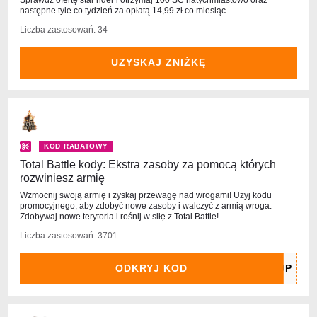
Sprawdź ofertę star rider i otrzymaj 100 SC natychmiastowo oraz
następne tyle co tydzień za opłatą 14,99 zł co miesiąc.
Liczba zastosowań: 34
UZYSKAJ ZNIŻKĘ
KOD RABATOWY
Total Battle kody: Ekstra zasoby za pomocą których
rozwiniesz armię
Wzmocnij swoją armię i zyskaj przewagę nad wrogami! Użyj kodu
promocyjnego, aby zdobyć nowe zasoby i walczyć z armią wroga.
Zdobywaj nowe terytoria i rośnij w siłę z Total Battle!
Liczba zastosowań: 3701
ODKRYJ KOD