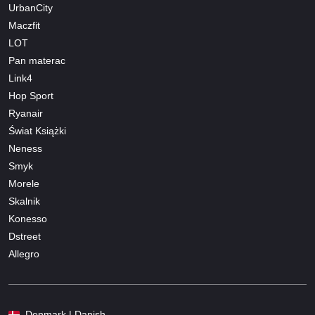
UrbanCity
Maczfit
LOT
Pan materac
Link4
Hop Sport
Ryanair
Świat Książki
Neness
Smyk
Morele
Skalnik
Konesso
Dstreet
Allegro
Denmark | Danish