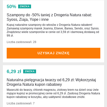
50%
ZNIŻKA
Szampony do -50% taniej z Drogeria Natura rabat:
Syoss, Ziaja, Yope i inne
Kupuj naturalne szampony do włosów z Drogeria Natura rabatem!
Zamawiaj szampony marek Joanna, Elseve, Barwa, Sendo, oraz Syoss.
Znajdziesz wiele szamponów w cenie od 3,59 zł i darmową dostawą od
99 zł.
Liczba zastosowań: 28
UZYSKAJ ZNIŻKĘ
6,29 zł
ZNIŻKA
Naturalna pielęgnacja twarzy od 6,29 zł: Wykorzystaj
Drogeria Natura kupon rabatowy
Maseczki do twarzy, chlorek magnezu, ziołowy krem na dzień oraz żele
myjące kupisz w promocyjnej cenie od 6,29 zł. Zastosuj Drogeria Natura
kupon rabatowy w koszyku, aby uaktywnić dodatkowe zniżki.
Liczba zastosowań: 7