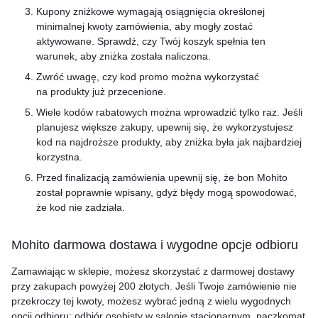
Kupony zniżkowe wymagają osiągnięcia określonej
minimalnej kwoty zamówienia, aby mogły zostać
aktywowane. Sprawdź, czy Twój koszyk spełnia ten
warunek, aby zniżka została naliczona.
Zwróć uwagę, czy kod promo można wykorzystać
na produkty już przecenione.
Wiele kodów rabatowych mo
żna wprowadzić tylko raz. Jeśli
planujesz większe zakupy, upewnij się, że wykorzystujesz
kod na najdroższe produkty, aby zniżka była jak najbardziej
korzystna.
Przed finalizacją zamówienia upewnij się, że bon Mohito
został poprawnie wpisany, gdyż błędy mogą spowodować,
że kod nie zadziała.
Mohito darmowa dostawa i wygodne opcje odbioru
Zamawiając w sklepie, możesz skorzystać z darmowej dostawy
przy zakupach powyżej 200 złotych. Jeśli Twoje zamówienie nie
przekroczy tej kwoty, możesz wybrać jedną z wielu wygodnych
opcji odbioru: odbiór osobisty w salonie stacjonarnym, paczkomat