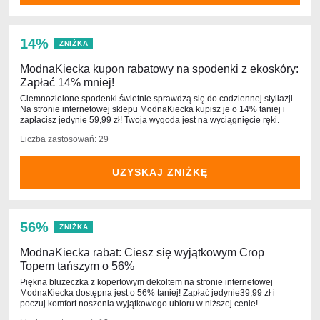
14%
ZNIŻKA
ModnaKiecka kupon rabatowy na spodenki z ekoskóry:
Zapłać 14% mniej!
Ciemnozielone spodenki świetnie sprawdzą się do codziennej styliazji.
Na stronie internetowej sklepu ModnaKiecka kupisz je o 14% taniej i
zapłacisz jedynie 59,99 zł! Twoja wygoda jest na wyciągnięcie ręki.
Liczba zastosowań: 29
UZYSKAJ ZNIŻKĘ
56%
ZNIŻKA
ModnaKiecka rabat: Ciesz się wyjątkowym Crop
Topem tańszym o 56%
Piękna bluzeczka z kopertowym dekoltem na stronie internetowej
ModnaKiecka dostępna jest o 56% taniej! Zapłać jedynie39,99 zł i
poczuj komfort noszenia wyjątkowego ubioru w niższej cenie!