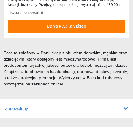
ofertę w sklepie Ecco na męskie buty biznesowe i dodaj do swojej
kreacji dużo klasy. Przejrzyj dostępną ofertę i wybieraj już od 489,00 zł.
Liczba zastosowań: 6
UZYSKAJ ZNIŻKĘ
Ecco to założony w Danii sklep z obuwiem damskim, męskim oraz
dziecięcym, który dostępny jest międzynarodowo. Firma jest
producentem wysokiej jakości butów dla kobiet, mężczyzn i dzieci.
Znajdziesz tu obuwie na każdą okazję, darmową dostawę i zwroty,
a także atrakcyjne promocje. Wykorzystaj w Ecco kod rabatowy i
oszczędzaj na zakupach online!
Zadowolony