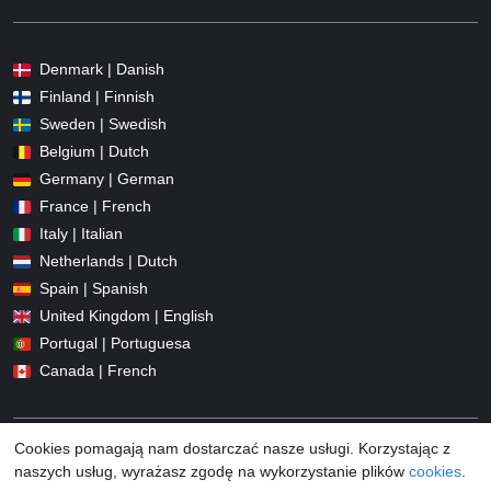
Denmark | Danish
Finland | Finnish
Sweden | Swedish
Belgium | Dutch
Germany | German
France | French
Italy | Italian
Netherlands | Dutch
Spain | Spanish
United Kingdom | English
Portugal | Portuguesa
Canada | French
Cookies pomagają nam dostarczać nasze usługi. Korzystając z
naszych usług, wyrażasz zgodę na wykorzystanie plików
cookies
.