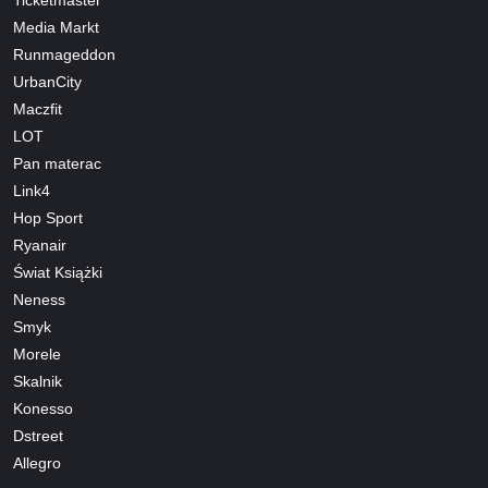
Ticketmaster
Media Markt
Runmageddon
UrbanCity
Maczfit
LOT
Pan materac
Link4
Hop Sport
Ryanair
Świat Książki
Neness
Smyk
Morele
Skalnik
Konesso
Dstreet
Allegro