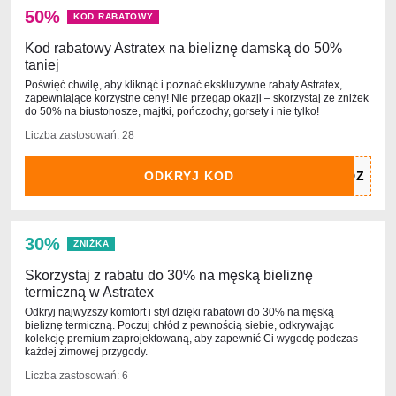
50%
KOD RABATOWY
Kod rabatowy Astratex na bieliznę damską do 50%
taniej
Poświęć chwilę, aby kliknąć i poznać ekskluzywne rabaty Astratex,
zapewniające korzystne ceny! Nie przegap okazji – skorzystaj ze zniżek
do 50% na biustonosze, majtki, pończochy, gorsety i nie tylko!
Liczba zastosowań: 28
ODKRYJ KOD
30%
ZNIŻKA
Skorzystaj z rabatu do 30% na męską bieliznę
termiczną w Astratex
Odkryj najwyższy komfort i styl dzięki rabatowi do 30% na męską
bieliznę termiczną. Poczuj chłód z pewnością siebie, odkrywając
kolekcję premium zaprojektowaną, aby zapewnić Ci wygodę podczas
każdej zimowej przygody.
Liczba zastosowań: 6