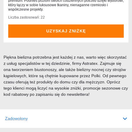
premium. Podnieś poziom swoich codziennych potrzeb dzięki wyborowi,
który łączy w sobie luksusowe tkaniny, nienaganne rzemiosło i
współczesne projekty.
Liczba zastosowań: 22
UZYSKAJ ZNIŻKĘ
Piękna bielizna potrzebna jest każdej z nas, warto więc skorzystać
z usług specjalistów w tej dziedzinie, firmy Astratex. Zajmuje się
ona tworzeniem biustonoszy, ale także bielizny nocnej czy strojów
kąpielowych, które są chętnie kupowane przez Polki. Od pewnego
czasu oferują też produkty do domu czy dla mężczyzn. Oprócz
tego klienci mogą liczyć na wysokie zniżki, promocje sezonowe czy
kod rabatowy po zapisaniu się do newslettera!
Zadowolony