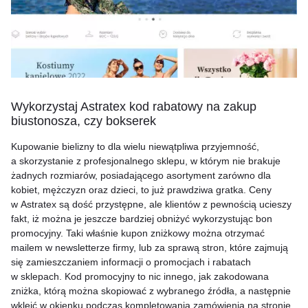
Wykorzystaj Astratex kod rabatowy na zakup
biustonosza, czy bokserek
Kupowanie bielizny to dla wielu niewątpliwa przyjemność,
a skorzystanie z profesjonalnego sklepu, w którym nie brakuje
żadnych rozmiarów, posiadającego asortyment zarówno dla
kobiet, mężczyzn oraz dzieci, to już prawdziwa gratka. Ceny
w Astratex są dość przystępne, ale klientów z pewnością ucieszy
fakt, iż można je jeszcze bardziej obniżyć wykorzystując bon
promocyjny. Taki właśnie kupon zniżkowy można otrzymać
mailem w newsletterze firmy, lub za sprawą stron, które zajmują
się zamieszczaniem informacji o promocjach i rabatach
w sklepach. Kod promocyjny to nic innego, jak zakodowana
zniżka, którą można skopiować z wybranego źródła, a następnie
wkleić w okienku podczas kompletowania zamówienia na stronie